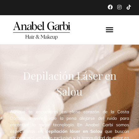
Depilación Láser en
Salou
Aunque te encuentres en pleno corazón de la Costa
Dorada, a veces vale la pena alejarse del ruido para
encontrar la mejor tecnología. En Anabel Garbi somos
especialistas en
depilación
láser en Salou
que buscan
eficacia real, un trato exclusivo y la tranquilidad de estar en