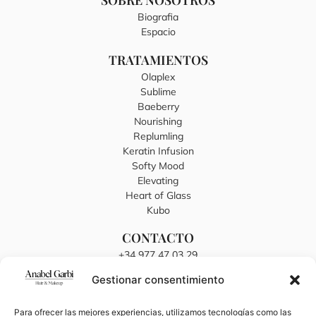
SOBRE NOSOTROS
Biografia
Espacio
TRATAMIENTOS
Olaplex
Sublime
Baeberry
Nourishing
Replumling
Keratin Infusion
Softy Mood
Elevating
Heart of Glass
Kubo
CONTACTO
+34 977 47 03 29
anabelgarbi@hotmail.es
Gestionar consentimiento
C/ Sant Joan, 16, 43894 El Lligallo del Gànguil, Tarragona
TRABAJA EN ANABEL GARBI
Para ofrecer las mejores experiencias, utilizamos tecnologías como las