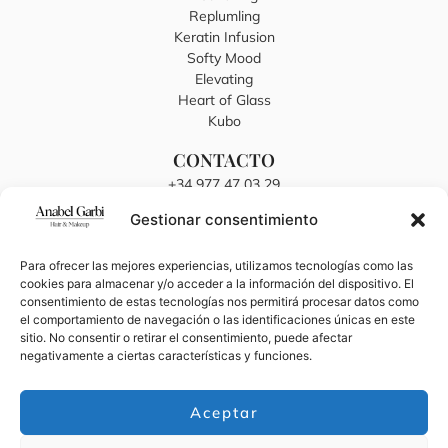
Replumling
Keratin Infusion
Softy Mood
Elevating
Heart of Glass
Kubo
CONTACTO
+34 977 47 03 29
anabelgarbi@hotmail.es
Gestionar consentimiento
C/ Sant Joan, 16, 43894 El Lligallo del Gànguil, Tarragona
TRABAJA EN ANABEL GARBI
Para ofrecer las mejores experiencias, utilizamos tecnologías como las
cookies para almacenar y/o acceder a la información del dispositivo. El
Envía tu CV
consentimiento de estas tecnologías nos permitirá procesar datos como
el comportamiento de navegación o las identificaciones únicas en este
BLOG
sitio. No consentir o retirar el consentimiento, puede afectar
Últimas Noticias y Tendencias
negativamente a ciertas características y funciones.
Aceptar