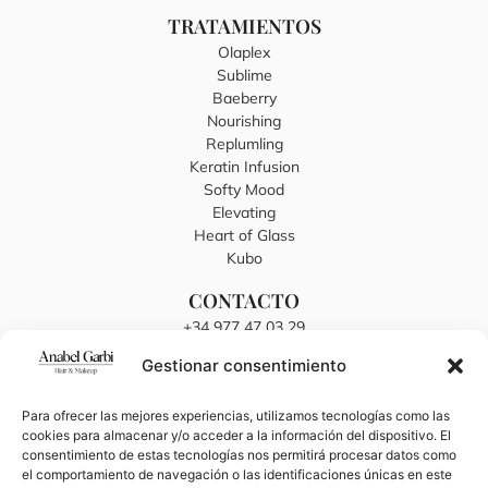
TRATAMIENTOS
Olaplex
Sublime
Baeberry
Nourishing
Replumling
Keratin Infusion
Softy Mood
Elevating
Heart of Glass
Kubo
CONTACTO
+34 977 47 03 29
anabelgarbi@hotmail.es
Gestionar consentimiento
C/ Sant Joan, 16, 43894 El Lligallo del Gànguil, Tarragona
TRABAJA EN ANABEL GARBI
Para ofrecer las mejores experiencias, utilizamos tecnologías como las
cookies para almacenar y/o acceder a la información del dispositivo. El
Envía tu CV
consentimiento de estas tecnologías nos permitirá procesar datos como
el comportamiento de navegación o las identificaciones únicas en este
BLOG