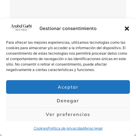
Gestionar consentimiento
Para ofrecer las mejores experiencias, utilizamos tecnologías como las
cookies para almacenar y/o acceder a la información del dispositivo. El
8. Vanesa Benítez
consentimiento de estas tecnologías nos permitirá procesar datos como
el comportamiento de navegación o las identificaciones únicas en este
sitio. No consentir o retirar el consentimiento, puede afectar
negativamente a ciertas características y funciones.
Aceptar
Denegar
Ver preferencias
Vanesa Benítez
es una estilista con años de
Cookies
Política de privacidad
Aviso legal
experiencia en la creación de peinados elegantes y